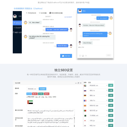
格，避免产品价格显
时，
示过高或者过低
件并
114