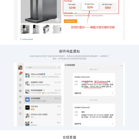
全语种覆盖
子语
覆盖全球114种语言
一种
点
语种涵盖全球五大
114
洲，114种互联网人
点，
类通用语言，真正做
更广
到全球业务布局
询盘
产品区间价展示
询盘
按不同产品数量显示
有询
价格区间
发送
阶梯式展示采购价
当用